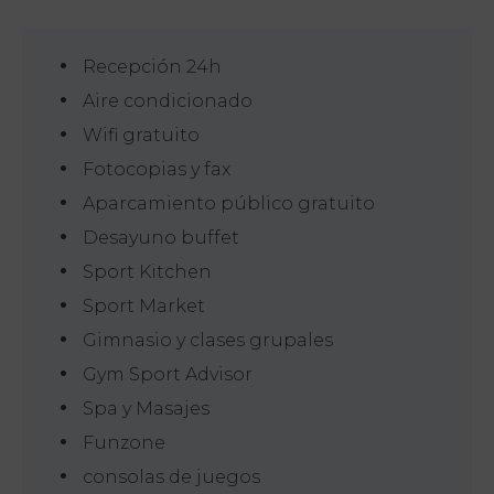
Recepción 24h
Aire condicionado
Wifi gratuito
Fotocopias y fax
Aparcamiento público gratuito
Desayuno buffet
Sport Kitchen
Sport Market
Gimnasio y clases grupales
Gym Sport Advisor
PT
FR
Spa y Masajes
EN
ES
Funzone
consolas de juegos
Inicio