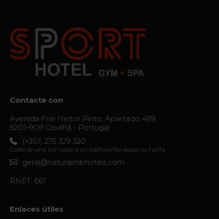
Galería
Vouchers
Contacto
Localización
Noticias
Contacte con
Visita
Avenida Frei Heitor Pinto, Apartado 459
Virtual
6201-909 Covilhã - Portugal
(+351) 275 329 320
Coste de una llamada a un teléfono fijo según su tarifa.
geral@naturaimbhotels.com
RNET: 661
Enlaces útiles