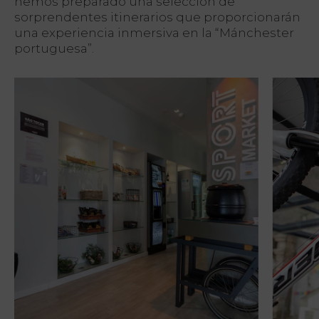
hemos preparado una selección de
My Natura
sorprendentes itinerarios que proporcionarán
una experiencia inmersiva en la “Mánchester
Academia
portuguesa”.
Deportiva
Spa
Relajación y
Reparación
Servicios
La emoción
del destino
Galería
Vouchers
Contacto