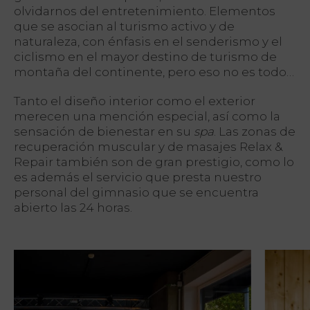
olvidarnos del entretenimiento. Elementos
que se asocian al turismo activo y de
naturaleza, con énfasis en el senderismo y el
ciclismo en el mayor destino de turismo de
montaña del continente, pero eso no es todo…
Tanto el diseño interior como el exterior
merecen una mención especial, así como la
sensación de bienestar en su
spa
. Las zonas de
recuperación muscular y de masajes Relax &
Repair también son de gran prestigio, como lo
es además el servicio que presta nuestro
personal del gimnasio que se encuentra
abierto las 24 horas.