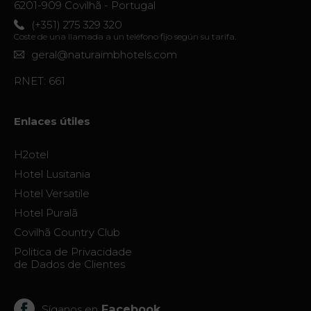
6201-909 Covilhã - Portugal
(+351) 275 329 320
Coste de una llamada a un teléfono fijo según su tarifa.
geral@naturaimbhotels.com
RNET: 661
Enlaces útiles
H2otel
Hotel Lusitania
Hotel Versatile
Hotel Puralã
Covilhã Country Club
Politica de Privacidade
de Dados de Clientes
Facebook
Síganos en