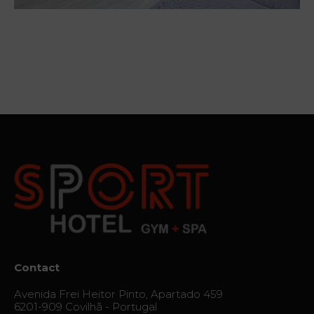
Offres
Académie
du sport
Spa Relax
et
Réparation
Services
Le frisson
du destin
Galerie
Contact
Vouchers
Avenida Frei Heitor Pinto, Apartado 459
6201-909 Covilhã - Portugal