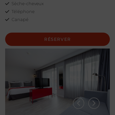
Sèche-cheveux
Téléphone
Canapé
RÉSERVER
PT
FR
EN
ES
Accueil
Concept
Chambres
My Natura