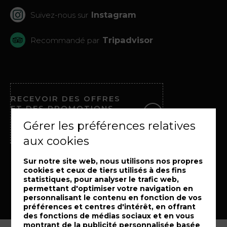
Instagram
Suivez-nous sur
Tripadvisor
Recommandé par
RECEVOIR DES OFFRES
ET DES PROMOTIONS
Gérer les préférences relatives
Inscrivez-vous à notre newsletter
aux cookies
Sur notre site web, nous utilisons nos propres
cookies et ceux de tiers utilisés à des fins
statistiques, pour analyser le trafic web,
permettant d'optimiser votre navigation en
personnalisant le contenu en fonction de vos
préférences et centres d'intérêt, en offrant
des fonctions de médias sociaux et en vous
montrant de la publicité personnalisée basée