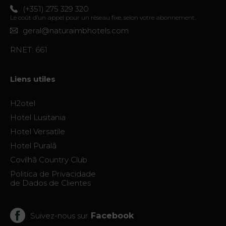
Contact
(+351) 275 329 320
Le coût d’un appel pour un réseau fixe, selon votre abonnement.
Localisation
geral@naturaimbhotels.com
Infos
RNET: 661
Visite
virtuelle
Liens utiles
H2otel
Hotel Lusitania
Hotel Versatile
Hotel Puralã
Covilhã Country Club
Politica de Privacidade
de Dados de Clientes
Facebook
Suivez-nous sur