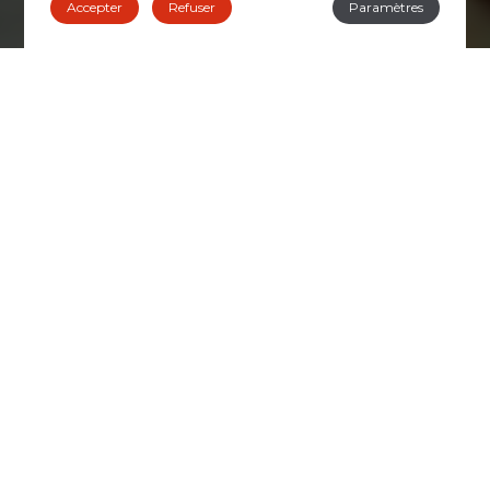
Accepter
Refuser
Paramètres
Nous prenons soin de votre bien-être
Le Sport Hotel Gym + SPA est un hôtel Lifestyle
doté d’une décoration intérieure accueillante
et d’un large éventail d’activités qui vous
permettront de passer un séjour confortable
et de vous procurer des sensations de bien-
être et de relaxation.
Nous vivons la nature
Inspiré par le tourisme actif et la nature, et