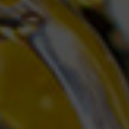
Galerie
Vouchers
Contact
Localisation
Infos
Visite
virtuelle