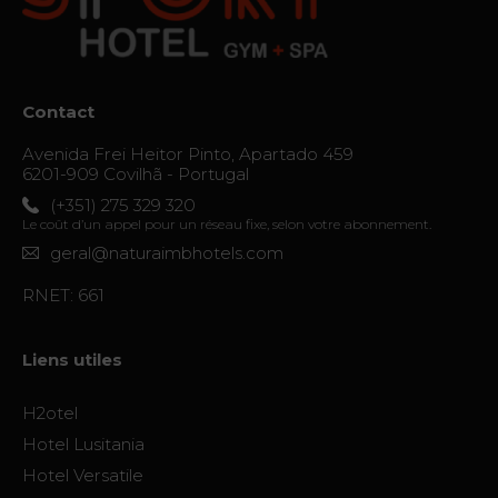
et
Réparation
Services
Contact
Avenida Frei Heitor Pinto, Apartado 459
Le frisson
6201-909 Covilhã - Portugal
du destin
(+351) 275 329 320
Le coût d’un appel pour un réseau fixe, selon votre abonnement.
Galerie
geral@naturaimbhotels.com
Vouchers
RNET: 661
Contact
Liens utiles
Localisation
H2otel
Infos
Hotel Lusitania
Visite
Hotel Versatile
virtuelle