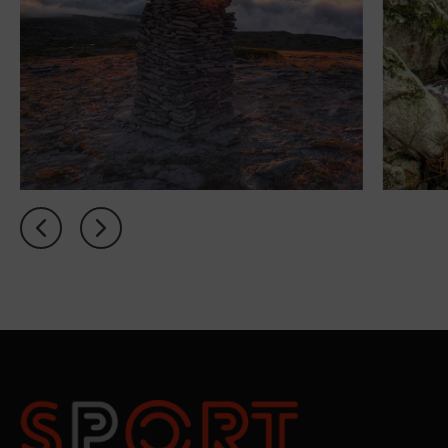
PT
FR
EN
ES
Accueil
Concept
Chambres
My Natura
Offres
Académie
du sport
Spa Relax