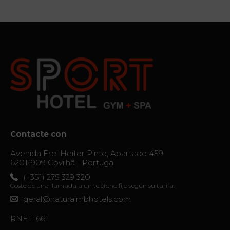
del destino
Galería
Vouchers
Contacto
Localización
Noticias
Visita
Contacte con
Virtual
Avenida Frei Heitor Pinto, Apartado 459
6201-909 Covilhã - Portugal
(+351) 275 329 320
Coste de una llamada a un teléfono fijo según su tarifa.
geral@naturaimbhotels.com
RNET: 661