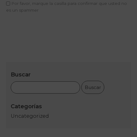
Por favor, marque la casilla para confirmar que usted no
Inicio
es un spammer
Concepto
Habitaciones
My Natura
Ofertas
Academia
Buscar
Deportiva
Spa
Relajación y
Reparación
Categorías
Uncategorized
Servicios
La emoción