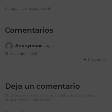
Categorías:
Uncategorized
Comentarios
Anonymous
says:
13 December, 2021
Responder
Deja un comentario
Su dirección de e-mail no será publicada. Los campos
obligatorios se indican con
*